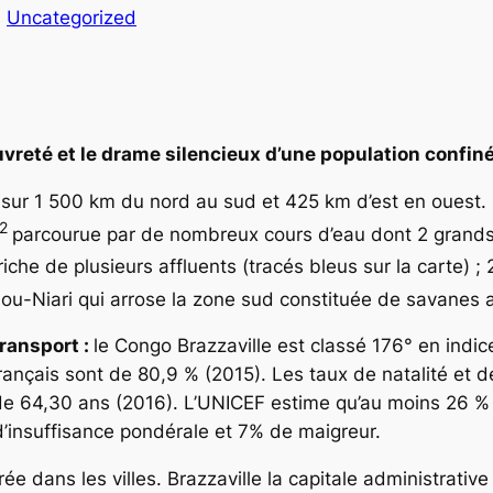
s
Uncategorized
 pauvreté et le drame silencieux d’une population confi
d sur 1 500 km du nord au sud et 425 km d’est en ouest. 
2
parcourue par de nombreux cours d’eau dont 2 grands 
he de plusieurs affluents (tracés bleus sur la carte) ; 
lou-Niari qui arrose la zone sud constituée de savanes au
transport :
le Congo Brazzaville est classé 176° en ind
rançais sont de 80,9 % (2015). Les taux de natalité et 
 de 64,30 ans (2016). L’UNICEF estime qu’au moins 26 
d’insuffisance pondérale et 7% de maigreur.
ée dans les villes. Brazzaville la capitale administrative