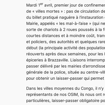
er
Mardi 1
avril, premier jour de confineme
de
« villes mortes »
: pas de circulation d
du billet pratiqué naguère à l’instauratio
Mairie, appelés « les mal-à-l’aise » (qui n
sorte de chariots à 2 roues poussés à la f
courtes distances et à moindre coût, trans
et policiers, des autorités et quelques r
début (la principale activité des populat
réouverts après deux semaines, pour les l
épiceries à Brazzaville. Liaisons interrompue
passer délivré par les mairies d’arrondiss
générale de la police, située au centre-vil
pour obtenir un laisser-passer qui permet
Dans les villes moyennes du Congo, il n’
représentants de nos OSIM, ils nous ont ré
particulières, laisser-passer obligatoire 