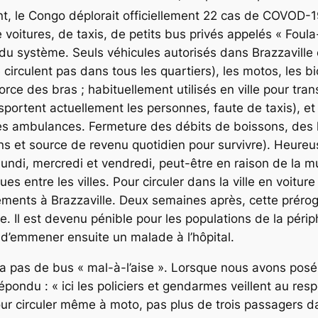
nt, le Congo déplorait officiellement 22 cas de COVOD-1
e voitures, de taxis, de petits bus privés appelés « Foul
n du système. Seuls véhicules autorisés dans Brazzaville
e circulent pas dans tous les quartiers), les motos, les 
orce des bras ; habituellement utilisés en ville pour tr
portent actuellement les personnes, faute de taxis), et
ares ambulances. Fermeture des débits de boissons, des 
ions et source de revenu quotidien pour survivre). Heur
undi, mercredi et vendredi, peut-être en raison de la mu
s entre les villes. Pour circuler dans la ville en voiture p
ements à Brazzaville. Deux semaines après, cette préroga
le. Il est devenu pénible pour les populations de la périp
 d’emmener ensuite un malade à l’hôpital.
y a pas de bus « mal-à-l’aise ». Lorsque nous avons pos
pondu : « ici les policiers et gendarmes veillent au res
pour circuler même à moto, pas plus de trois passagers d