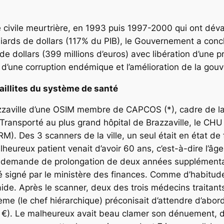
civile meurtrière, en 1993 puis 1997-2000 qui ont déva
iards de dollars (117% du PIB), le Gouvernement a concl
de dollars (399 millions d’euros) avec libération d’une p
n d’une corruption endémique et l’amélioration de la gou
faillites du système de santé
zaville d’une OSIM membre de CAPCOS (*), cadre de la f
t. Transporté au plus grand hôpital de Brazzaville, le CH
RM). Des 3 scanners de la ville, un seul était en état de
eureux patient venait d’avoir 60 ans, c’est-à-dire l’âge de
e demande de prolongation de deux années supplémenta
té signé par le ministère des finances. Comme d’habitude 
 aide. Après le scanner, deux des trois médecins traitants
sième (le chef hiérarchique) préconisait d’attendre d’abo
 €). Le malheureux avait beau clamer son dénuement, do