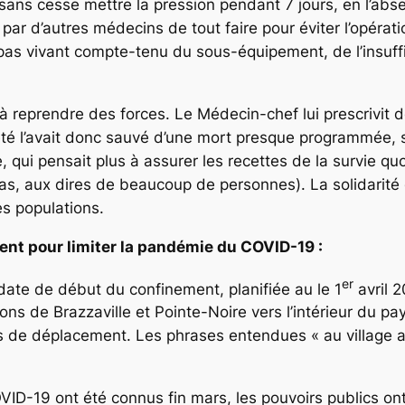
ns cesse mettre la pression pendant 7 jours, en l’abse
ar d’autres médecins de tout faire pour éviter l’opératio
it pas vivant compte-tenu du sous-équipement, de l’insu
eprendre des forces. Le Médecin-chef lui prescrivit de
reté l’avait donc sauvé d’une mort presque programmée, 
e, qui pensait plus à assurer les recettes de la survie qu
as, aux dires de beaucoup de personnes). La solidarité 
es populations.
ent pour limiter la pandémie du COVID-19 :
er
date de début du confinement, planifiée au le 1
avril 2
 de Brazzaville et Pointe-Noire vers l’intérieur du pa
ens de déplacement. Les phrases entendues
« au village
D-19 ont été connus fin mars, les pouvoirs publics ont 